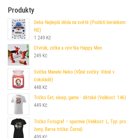
Produkty
Deka Nejlepší děda na světě (Podšití beránkem:
NE)
1 249
Kč
Otvírák, zátka a vývrtka Happy Men
249
Kč
Svíčka Maneki-Neko (Vůně svíčky: Višně v
čokoládě)
448
Kč
Tričko Eat, sleep, game - dětské (Velikost: 146)
449
Kč
Tričko Fotograf – spermie (Velikost: L, Typ: pro
ženy, Barva trička: Černá)
499
Kč