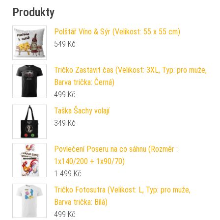
Produkty
Polštář Víno & Sýr (Velikost: 55 x 55 cm)
549
Kč
Tričko Zastavit čas (Velikost: 3XL, Typ: pro muže,
Barva trička: Černá)
499
Kč
Taška Šachy volají
349
Kč
Povlečení Poseru na co sáhnu (Rozměr :
1x140/200 + 1x90/70)
1 499
Kč
Tričko Fotosutra (Velikost: L, Typ: pro muže,
Barva trička: Bílá)
499
Kč