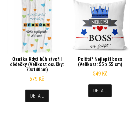
Osuška Když bůh stvořil
Polštář Nejlepší boss
dědečky (Velikost osušky:
(Velikost: 55 x 55 cm)
70x140cm)
549
Kč
679
Kč
DETAIL
DETAIL