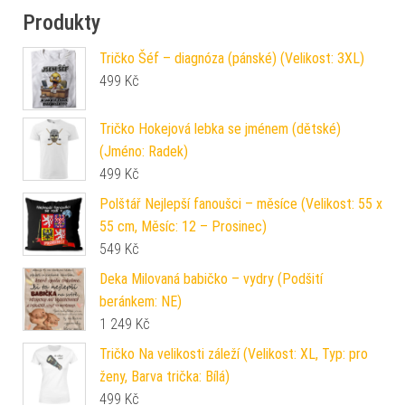
Produkty
Tričko Šéf – diagnóza (pánské) (Velikost: 3XL)
499
Kč
Tričko Hokejová lebka se jménem (dětské)
(Jméno: Radek)
499
Kč
Polštář Nejlepší fanoušci – měsíce (Velikost: 55 x
55 cm, Měsíc: 12 – Prosinec)
549
Kč
Deka Milovaná babičko – vydry (Podšití
beránkem: NE)
1 249
Kč
Tričko Na velikosti záleží (Velikost: XL, Typ: pro
ženy, Barva trička: Bílá)
499
Kč