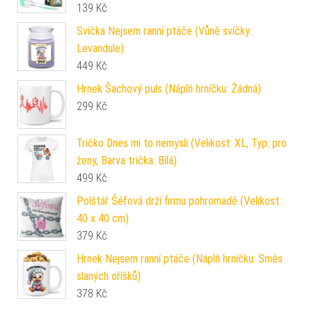
139
Kč
Svíčka Nejsem ranní ptáče (Vůně svíčky:
Levandule)
449
Kč
Hrnek Šachový puls (Náplň hrníčku: Žádná)
299
Kč
Tričko Dnes mi to nemyslí (Velikost: XL, Typ: pro
ženy, Barva trička: Bílá)
499
Kč
Polštář Šéfová drží firmu pohromadě (Velikost:
40 x 40 cm)
379
Kč
Hrnek Nejsem ranní ptáče (Náplň hrníčku: Směs
slaných oříšků)
378
Kč