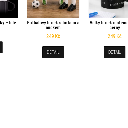
ky – bílé
Fotbalový hrnek s botami a
Velký hrnek matema
míčkem
černý
249
Kč
249
Kč
DETAIL
DETAIL