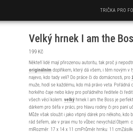
TRIČKA PRO F
Velký hrnek I am the Bo
199
Kč
Někteří lidé mají přirozenou autoritu, tak proč ji nepodt
originálním
doplňkem, který dá všem, i těm novým v 
najevo, kdo tady velí? Do práce či do domácnosti, pro
muže, hodí se každému, kdo má právo veta. Pořádná 
horkého čaje nebo kávy pro pořádného ředitele či ředit
všech věcí kolem.
velký
hrnek I am the Boss je perfek
dárkem pro šéfa v práci, pro hlavu rodiny či pro paní uč
Může však sloužit i jako vtipný dárek pro někoho, kdo b
rád šéfem, ale v praxi mu to vůbec nevychází.Objem: 
mlRozměr: 17 x 14 x 11 cmPrůměr hrnku: 11 cmZásilk