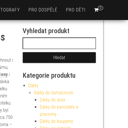
0
OTOGRAFY
PRO DOSPĚLÉ
PRO DĚTI
Vyhledat produkt
ss
Vyhledávání
rhnout i
týmu,
Kategorie produktu
ženy
i
dávka
Dárky
elku
Dárky do domácnosti
tním
Dárky do auta
itelku.
Dárky do kanceláře a
y byl
pracovny
cca 750
Dárky do koupelny
ovna –