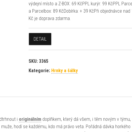
výdejní místo a Z-BOX: 69 KčPPL kurýr: 99 KčPPL Parc
a Parcelbox: 89 KčDobírka: + 39 KčPři objednávce nad
Kč je doprava zdarma.
DETAIL
SKU:
3365
Kategorie:
Hrnky a šálky
odtrhnout i
originálním
doplňkem, který dá všem, i těm novým v týmu, 
 muže, hodí se každému, kdo má právo veta. Pořádná dávka horkého 