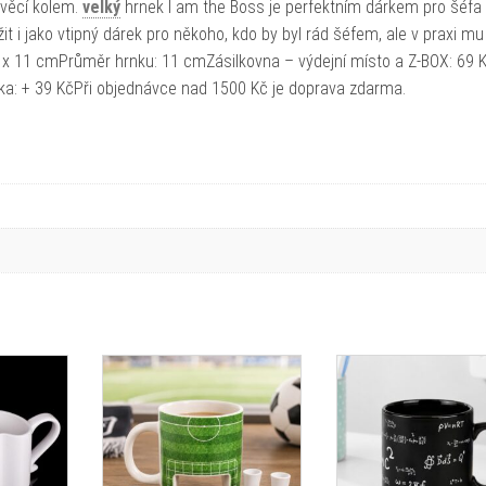
 věcí kolem.
velký
hrnek I am the Boss je perfektním dárkem pro šéfa v
žit i jako vtipný dárek pro někoho, kdo by byl rád šéfem, ale v praxi mu
 x 11 cmPrůměr hrnku: 11 cmZásilkovna – výdejní místo a Z-BOX: 69 
ka: + 39 KčPři objednávce nad 1500 Kč je doprava zdarma.