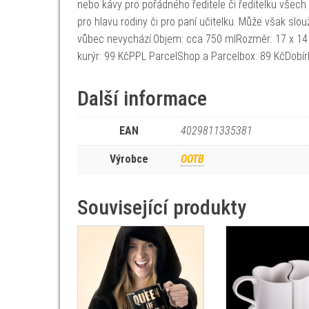
nebo kávy pro pořádného ředitele či ředitelku všech
pro hlavu rodiny či pro paní učitelku. Může však slou
vůbec nevychází.Objem: cca 750 mlRozměr: 17 x 14
kurýr: 99 KčPPL ParcelShop a Parcelbox: 89 KčDobír
Další informace
EAN
4029811335381
Výrobce
OOTB
Související produkty