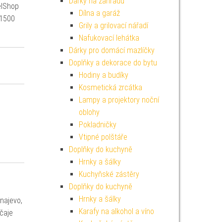
Dárky na zahradu
elShop
Dílna a garáž
 1500
Grily a grilovací nářadí
Nafukovací lehátka
Dárky pro domácí mazlíčky
Doplňky a dekorace do bytu
Hodiny a budíky
Kosmetická zrcátka
Lampy a projektory noční
oblohy
Pokladničky
Vtipné polštáře
Doplňky do kuchyně
Hrnky a šálky
Kuchyňské zástěry
Doplňky do kuchyně
Hrnky a šálky
najevo,
Karafy na alkohol a víno
čaje