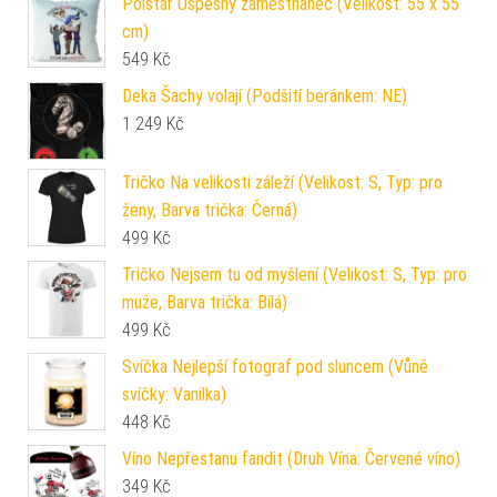
Polštář Úspěšný zaměstnanec (Velikost: 55 x 55
cm)
549
Kč
Deka Šachy volají (Podšití beránkem: NE)
1 249
Kč
Tričko Na velikosti záleží (Velikost: S, Typ: pro
ženy, Barva trička: Černá)
499
Kč
Tričko Nejsem tu od myšlení (Velikost: S, Typ: pro
muže, Barva trička: Bílá)
499
Kč
Svíčka Nejlepší fotograf pod sluncem (Vůně
svíčky: Vanilka)
448
Kč
Víno Nepřestanu fandit (Druh Vína: Červené víno)
349
Kč