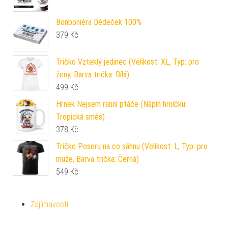
Bonboniéra Dědeček 100%
379
Kč
Tričko Vzteklý jedinec (Velikost: XL, Typ: pro
ženy, Barva trička: Bílá)
499
Kč
Hrnek Nejsem ranní ptáče (Náplň hrníčku:
Tropická směs)
378
Kč
Tričko Poseru na co sáhnu (Velikost: L, Typ: pro
muže, Barva trička: Černá)
549
Kč
Zajímavosti